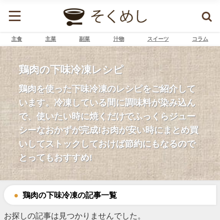
主食
主菜
副菜
汁物
スイーツ
コラム
鶏肉の下味冷凍レシピ
鶏肉を使った下味冷凍のレシピをご紹介して
います。冷凍している間に調味料が染み込ん
で、使いたい時に焼くだけでふっくらジュー
シーなおかずが完成!お肉が安い時にまとめ買
いしてストックしておけば節約にもなるので
とってもおすすめ!
鶏肉の下味冷凍の記事一覧
お探しの記事は見つかりませんでした。