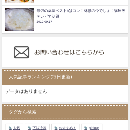
最強の薬味ベスト5はコレ！林修の今でしょ！講座等
テレビで話題
2019.09.17
人気記事ランキング(毎日更新)
データはありません
タグから検索
人気
下味冷凍
おすすめ！
pickup