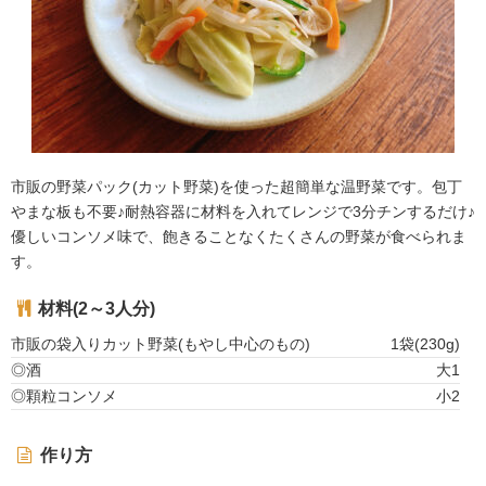
市販の野菜パック(カット野菜)を使った超簡単な温野菜です。包丁
やまな板も不要♪耐熱容器に材料を入れてレンジで3分チンするだけ♪
優しいコンソメ味で、飽きることなくたくさんの野菜が食べられま
す。
材料(2～3人分)
市販の袋入りカット野菜(もやし中心のもの)
1袋(230g)
◎酒
大1
◎顆粒コンソメ
小2
作り方