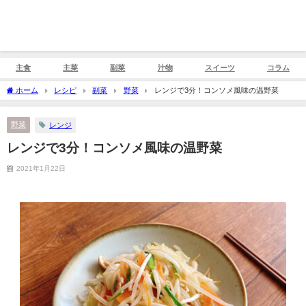
主食
主菜
副菜
汁物
スイーツ
コラム
ホーム
レシピ
副菜
野菜
レンジで3分！コンソメ風味の温野菜
野菜
レンジ
レンジで3分！コンソメ風味の温野菜
2021年1月22日