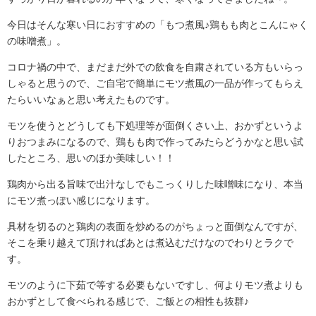
今日はそんな寒い日におすすめの「もつ煮風♪鶏もも肉とこんにゃく
の味噌煮」。
コロナ禍の中で、まだまだ外での飲食を自粛されている方もいらっ
しゃると思うので、ご自宅で簡単にモツ煮風の一品が作ってもらえ
たらいいなぁと思い考えたものです。
モツを使うとどうしても下処理等が面倒くさい上、おかずというよ
りおつまみになるので、鶏もも肉で作ってみたらどうかなと思い試
したところ、思いのほか美味しい！！
鶏肉から出る旨味で出汁なしでもこっくりした味噌味になり、本当
にモツ煮っぽい感じになります。
具材を切るのと鶏肉の表面を炒めるのがちょっと面倒なんですが、
そこを乗り越えて頂ければあとは煮込むだけなのでわりとラクで
す。
モツのように下茹で等する必要もないですし、何よりモツ煮よりも
おかずとして食べられる感じで、ご飯との相性も抜群♪