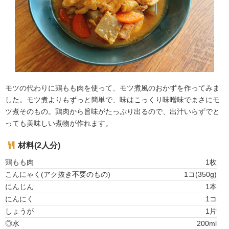
モツの代わりに鶏もも肉を使って、モツ煮風のおかずを作ってみま
した。モツ煮よりもずっと簡単で、味はこっくり味噌味でまさにモ
ツ煮そのもの。鶏肉から旨味がたっぷり出るので、出汁いらずでと
っても美味しい煮物が作れます。
材料(2人分)
鶏もも肉
1枚
こんにゃく(アク抜き不要のもの)
1コ(350g)
にんじん
1本
にんにく
1コ
しょうが
1片
◎水
200ml