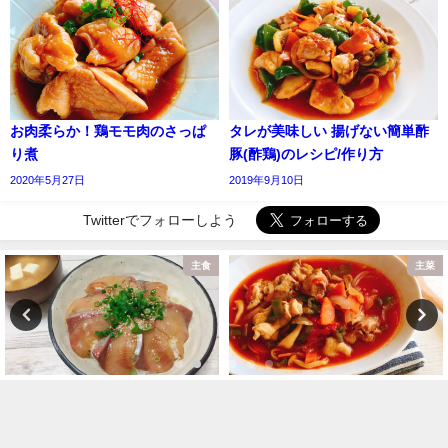
お肉柔らか！鶏モモ肉のさっぱ
タレが美味しい 揚げない簡単酢
り煮
豚(酢鶏)のレシピ/作り方
2020年5月27日
2019年9月10日
Twitterでフォローしよう
主食
主菜