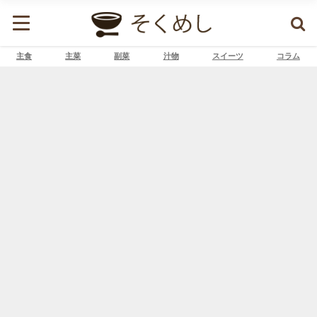
主食
主菜
副菜
汁物
スイーツ
コラム