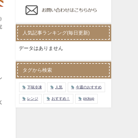
◎
完
人気記事ランキング(毎日更新)
データはありません
タグから検索
ル
下味冷凍
人気
今週のおすすめ
レンジ
おすすめ！
pickup
く