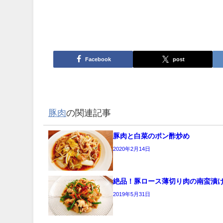
Facebook
post
豚肉
の関連記事
豚肉と白菜のポン酢炒め
2020年2月14日
絶品！豚ロース薄切り肉の南蛮漬
2019年5月31日