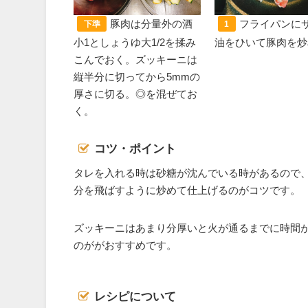
豚肉は分量外の酒
フライパンに
下準
1
小1としょうゆ大1/2を揉み
油をひいて豚肉を炒
こんでおく。ズッキーニは
縦半分に切ってから5mmの
厚さに切る。◎を混ぜてお
く。
コツ・ポイント
タレを入れる時は砂糖が沈んでいる時があるので
分を飛ばすように炒めて仕上げるのがコツです。
ズッキーニはあまり分厚いと火が通るまでに時間が
のががおすすめです。
レシピについて