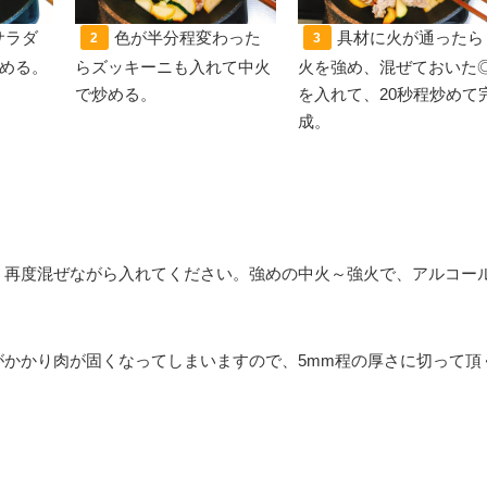
サラダ
色が半分程変わった
具材に火が通ったら
2
3
める。
らズッキーニも入れて中火
火を強め、混ぜておいた
で炒める。
を入れて、20秒程炒めて
成。
、再度混ぜながら入れてください。強めの中火～強火で、アルコー
かかり肉が固くなってしまいますので、5mm程の厚さに切って頂