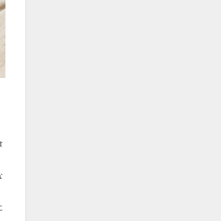
食
な
に