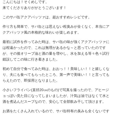
こんにちは！そくめしです。
来てくださりありががとうございます！
このサバ缶アクアパッツァは、超おすすめレシピです。
作り方も簡単で、サバ缶とは思えない程臭みが全くなく、本当にア
クアパッツァ風の本格的な味わいが楽しめます。
最初に試作を作ってみた時は、サバ缶の味が強くアクアパッツァに
は程遠かったので、これは無理があるかな～と思っていたのです
が、その後オリーブ油と酒の量を増やし、水を加える等々色々試行
錯誤してこの味に行き着きました。
初めて自分で食べてみた時は、おおっ！！美味しい！！と嬉しくな
り、夫にも食べてもらったところ、第一声で美味い！！と言っても
らえたので、即採用となりました。
小さいフライパン(直径20㎝のもの)で写真を撮ったので、アヒージ
ョっぽい見た目になってしまいましたが、汁気は油ではなくて水と
酒を煮込んだスープなので、安心して全部飲み干して頂けます。
お酒をたくさん入れているので、サバ缶特有の臭みも全くないです