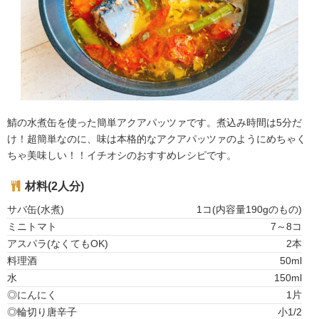
鯖の水煮缶を使った簡単アクアパッツァです。煮込み時間は5分だ
け！超簡単なのに、味は本格的なアクアパッツァのようにめちゃく
ちゃ美味しい！！イチオシのおすすめレシピです。
材料(2人分)
サバ缶(水煮)
1コ(内容量190gのもの)
ミニトマト
7～8コ
アスパラ(なくてもOK)
2本
料理酒
50ml
水
150ml
◎にんにく
1片
◎輪切り唐辛子
小1/2