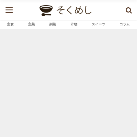
主食
主菜
副菜
汁物
スイーツ
コラム