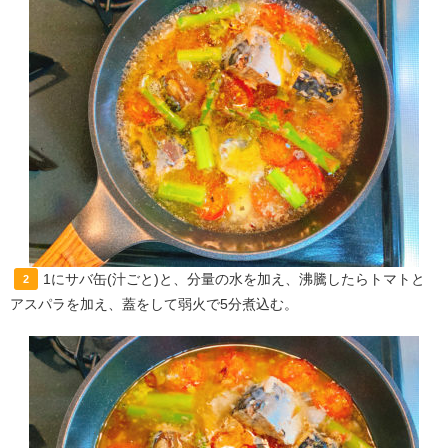
1にサバ缶(汁ごと)と、分量の水を加え、沸騰したらトマトと
2
アスパラを加え、蓋をして弱火で5分煮込む。