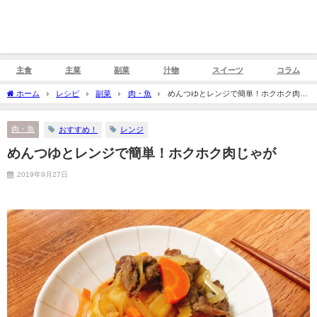
主食
主菜
副菜
汁物
スイーツ
コラム
ホーム
レシピ
副菜
肉・魚
めんつゆとレンジで簡単！ホクホク肉じ
ゃが
肉・魚
おすすめ！
レンジ
めんつゆとレンジで簡単！ホクホク肉じゃが
2019年9月27日