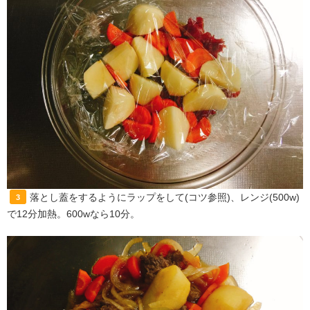
落とし蓋をするようにラップをして(コツ参照)、レンジ(500w)
3
で12分加熱。600wなら10分。