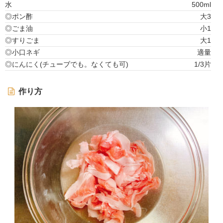
水
500ml
◎ポン酢
大3
◎ごま油
小1
◎すりごま
大1
◎小口ネギ
適量
◎にんにく(チューブでも。なくても可)
1/3片
作り方