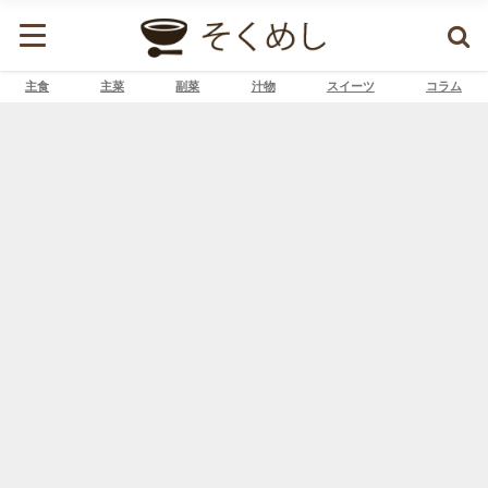
主食
主菜
副菜
汁物
スイーツ
コラム