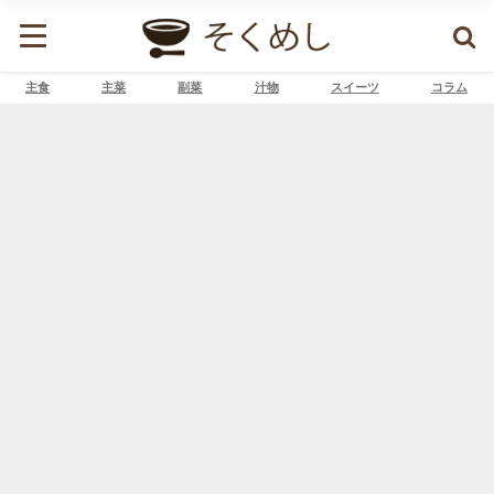
主食
主菜
副菜
汁物
スイーツ
コラム