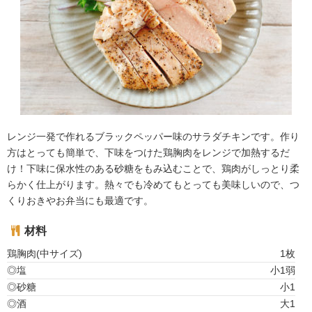
レンジ一発で作れるブラックペッパー味のサラダチキンです。作り
方はとっても簡単で、下味をつけた鶏胸肉をレンジで加熱するだ
け！下味に保水性のある砂糖をもみ込むことで、鶏肉がしっとり柔
らかく仕上がります。熱々でも冷めてもとっても美味しいので、つ
くりおきやお弁当にも最適です。
材料
鶏胸肉(中サイズ)
1枚
◎塩
小1弱
◎砂糖
小1
◎酒
大1