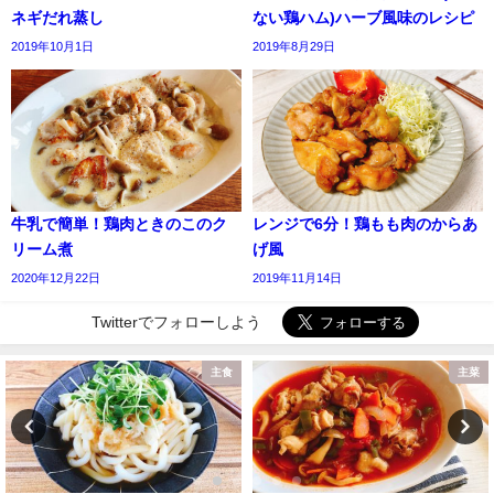
ネギだれ蒸し
ない鶏ハム)ハーブ風味のレシピ
2019年10月1日
2019年8月29日
牛乳で簡単！鶏肉ときのこのク
レンジで6分！鶏もも肉のからあ
リーム煮
げ風
2020年12月22日
2019年11月14日
Twitterでフォローしよう
主食
主菜