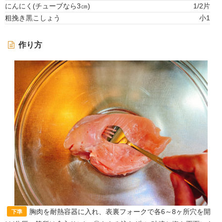
にんにく(チューブなら3㎝)
1/2片
粗挽き黒こしょう
小1
作り方
胸肉を耐熱容器に入れ、表裏フォークで各6～8ヶ所穴を開
下準