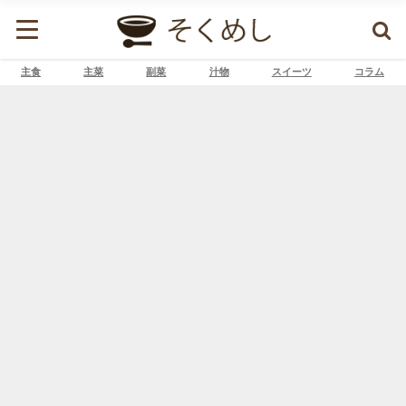
主食
主菜
副菜
汁物
スイーツ
コラム