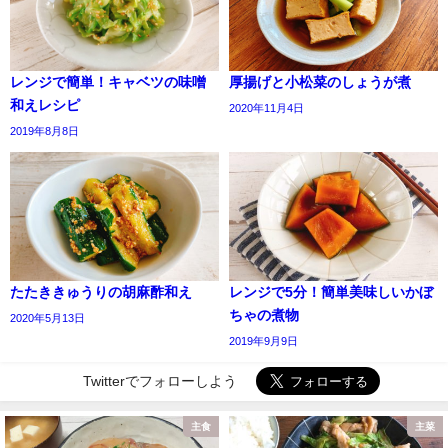
レンジで簡単！キャベツの味噌
厚揚げと小松菜のしょうが煮
和えレシピ
2020年11月4日
2019年8月8日
たたききゅうりの胡麻酢和え
レンジで5分！簡単美味しいかぼ
ちゃの煮物
2020年5月13日
2019年9月9日
Twitterでフォローしよう
主食
主菜