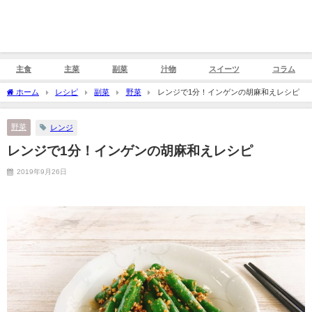
主食
主菜
副菜
汁物
スイーツ
コラム
ホーム
レシピ
副菜
野菜
レンジで1分！インゲンの胡麻和えレシピ
野菜
レンジ
レンジで1分！インゲンの胡麻和えレシピ
2019年9月26日