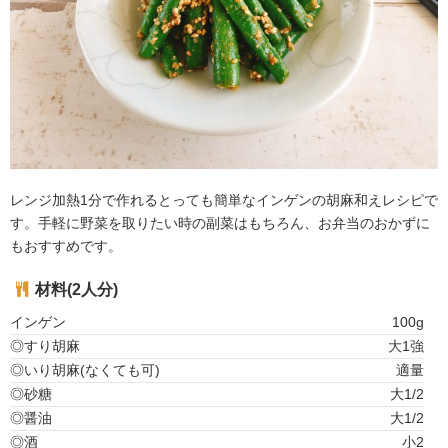
レンジ加熱1分で作れるとっても簡単なインゲンの胡麻和えレシピで
す。手軽に野菜を取りたい時の副菜はもちろん、お弁当のおかずに
もおすすめです。
材料(2人分)
インゲン
100g
◎すり胡麻
大1強
◎いり胡麻(なくても可)
適量
◎砂糖
大1/2
◎醤油
大1/2
◎酒
小2