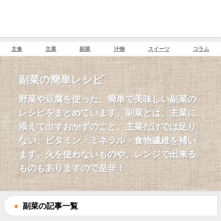
主食
主菜
副菜
汁物
スイーツ
コラム
副菜の簡単レシピ
野菜や豆腐を使った、簡単で美味しい副菜の
レシピをまとめています。副菜とは、主菜に
添えて出すおかずのこと。主菜だけでは足り
ない、ビタミン・ミネラル・食物繊維を補い
ます。火を使わないものや、レンジで出来る
ものもありますので是非！
副菜の記事一覧