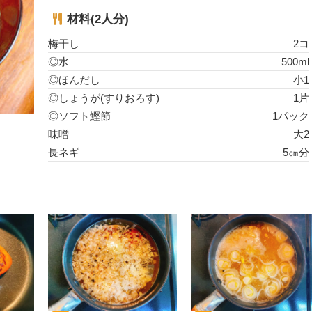
材料(2人分)
梅干し
2コ
◎水
500ml
◎ほんだし
小1
◎しょうが(すりおろす)
1片
◎ソフト鰹節
1パック
味噌
大2
長ネギ
5㎝分