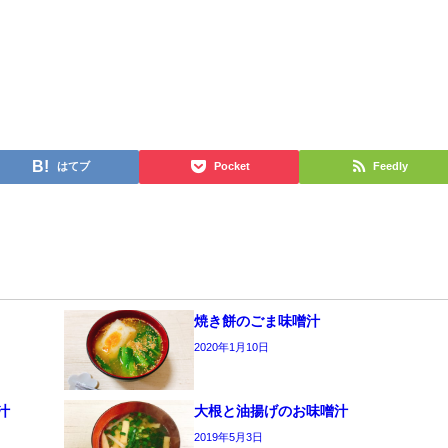
はてブ
Pocket
Feedly
焼き餅のごま味噌汁
2020年1月10日
汁
大根と油揚げのお味噌汁
2019年5月3日