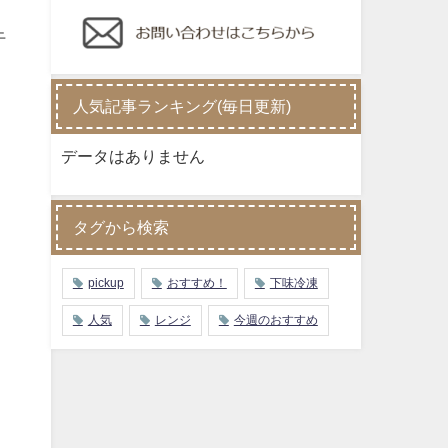
、
干
人気記事ランキング(毎日更新)
データはありません
タグから検索
pickup
おすすめ！
下味冷凍
人気
レンジ
今週のおすすめ