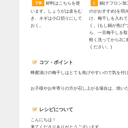
材料はこちらを使
鍋(テフロン加
下準
1
います。しょうがは皮をむ
のがおすすめ)を弱
き、ネギは小口切りにして
け、梅干しを入れて
おく。
く。(もし鍋が焦げ
ら、一旦梅干しを取
軽く洗ってから2に
ください。)
コツ・ポイント
蜂蜜漬けの梅干しはとても焦げやすいので気を付
お子様やお年寄りの方が召し上がる場合は、焼い
レシピについて
こんにちは！
来てくださりありがとうございます。