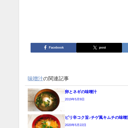
Facebook
post
味噌汁
の関連記事
卵とネギの味噌汁
2019年5月9日
ピリ辛コク旨♪チゲ風キムチの味噌
2020年5月22日