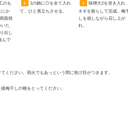
工のも
1の鍋に◎を全て入れ
味噌大2を溶き入れ
2
3
火にか
て、ひと煮立ちさせる。
ネギを散らして完成。梅
両面焼
しを崩しながら召し上が
ついた
れ。
り出し
進んで
けてください。弱火でもあっという間に焦げ目がつきます。
た後梅干しの種をとってください。